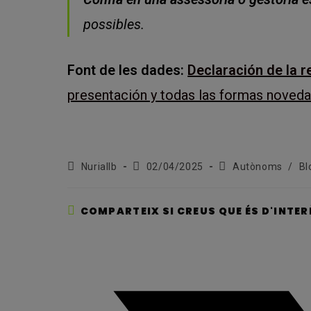
possibles.
Font de les dades:
Declaración de la r
presentación y todas las formas noved
Autor
Entrada
Categoria
Nuriallb
02/04/2025
Autònoms
/
Bl
de
publicada:
de
l'entrada:
l'entrada:
COMPARTEIX SI CREUS QUE ÉS D'INTER
Opens
in
a
new
window