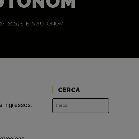
AUTÒNOM
Al
24-2025 SI ETS AUTÒNOM
Lloc
Web
CERCA
s ingressos.
deduccions