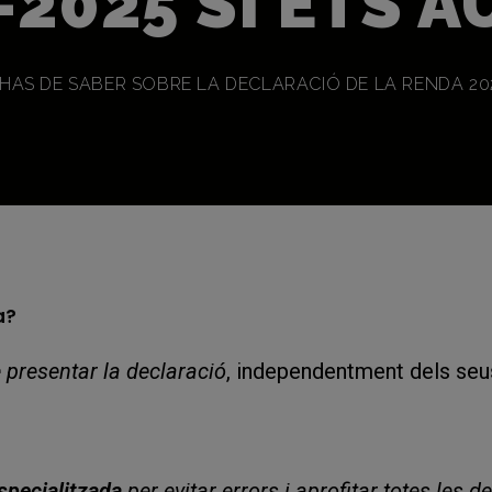
-2025 SI ETS 
 HAS DE SABER SOBRE LA DECLARACIÓ DE LA RENDA 20
a?
 presentar la declaració
, independentment dels seu
specialitzada
per evitar errors i aprofitar totes les 