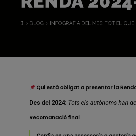
RENDA 2024
>
BLOG
>
INFOGRAFIA DEL MES: TOT EL QUE
Qui està obligat a presentar la Rend
Des del 2024:
Tots els autònoms han de
Recomanació final
Confia en una assessoria o gestoria e