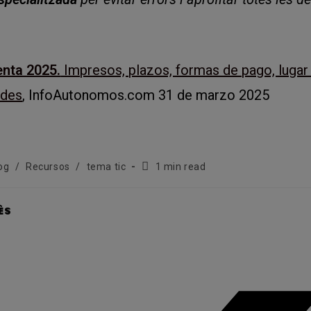
enta 2025.
Impresos, plazos, formas de pago, lugar
ades
, InfoAutonomos.com 31 de marzo 2025
Temps
og
/
Recursos
/
tema tic
1 min read
de
lectura:
SHARE
ÈS
THIS
CONTENT