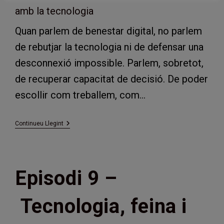
Quan parlem de benestar digital, no parlem
de rebutjar la tecnologia ni de defensar una
desconnexió impossible. Parlem, sobretot,
de recuperar capacitat de decisió. De poder
escollir com treballem, com…
5
Continueu Llegint
Llibres
I
Veus
De
Referència
Episodi 9 –
Per
Repensar
La
Relació
Tecnologia, feina i
Amb
La
Tecnologia