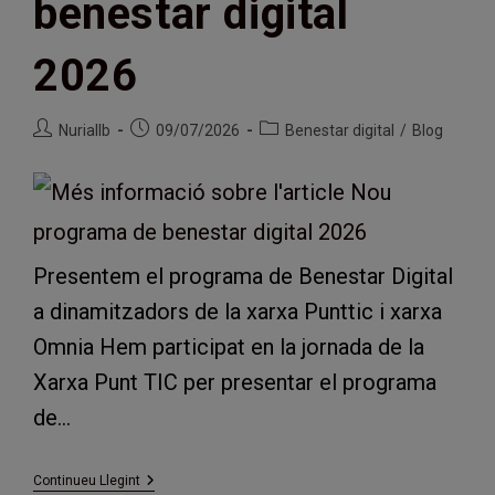
benestar digital
2026
Autor
Entrada
Categoria
Nuriallb
09/07/2026
Benestar digital
/
Blog
de
publicada:
de
l'entrada:
l'entrada:
Presentem el programa de Benestar Digital
a dinamitzadors de la xarxa Punttic i xarxa
Omnia Hem participat en la jornada de la
Xarxa Punt TIC per presentar el programa
de…
Nou
Continueu Llegint