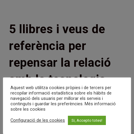
Programa
De
Benestar
Digital
2026
5 llibres i veus de
referència per
repensar la relació
amb la tecnologia
Aquest web utilitza cookies pròpies i de tercers per
recopilar informació estadística sobre els hàbits de
Autor
Entrada
Nuriallb
23/04/2026
navegació dels usuaris per millorar els serveis i
de
publicada:
Categoria
Benestar digital
/
Blog
/
tema tic
continguts i guardar les preferències. Més informació
l'entrada:
de
sobre les cookies
l'entrada:
Configuració de les cookies
Si, Accepto totes!