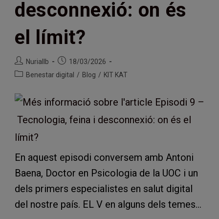
desconnexió: on és
el límit?
Autor
Entrada
Nuriallb
18/03/2026
de
publicada:
Categoria
Benestar digital
/
Blog
/
KIT KAT
l'entrada:
de
l'entrada:
En aquest episodi conversem amb Antoni
Baena, Doctor en Psicologia de la UOC i un
dels primers especialistes en salut digital
del nostre país. EL V en alguns dels temes…