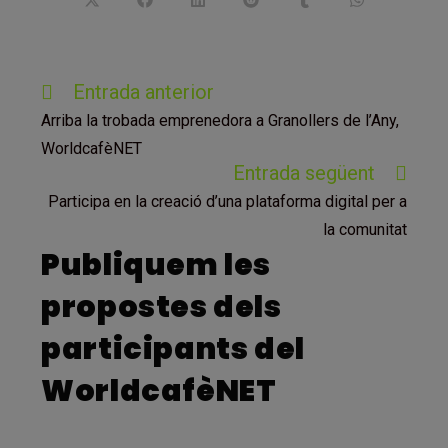
Opens
Opens
Opens
Opens
Opens
Opens
in
in
in
in
in
in
a
a
a
a
a
a
new
new
new
new
new
new
window
window
window
window
window
window
Llegeix
Entrada anterior
més
Arriba la trobada emprenedora a Granollers de l’Any,
articles
WorldcafèNET
Entrada següent
Participa en la creació d’una plataforma digital per a
la comunitat
Publiquem les
propostes dels
participants del
WorldcafèNET