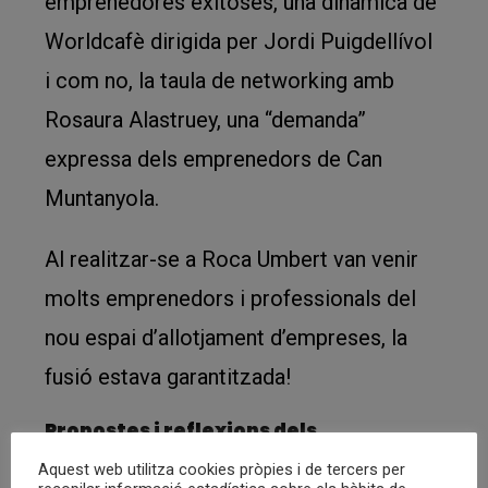
emprenedores exitoses, una dinàmica de
Worldcafè dirigida per Jordi Puigdellívol
i com no, la taula de networking amb
Rosaura Alastruey, una “demanda”
expressa dels emprenedors de Can
Muntanyola.
Al realitzar-se a Roca Umbert van venir
molts emprenedors i professionals del
nou espai d’allotjament d’empreses, la
fusió estava garantitzada!
Propostes i reflexions dels
participants
Aquest web utilitza cookies pròpies i de tercers per