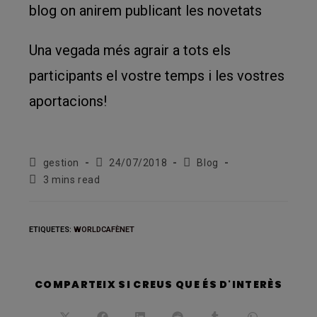
blog on anirem publicant les novetats
Una vegada més agrair a tots els
participants el vostre temps i les vostres
aportacions!
Autor
Entrada
Categoria
gestion
24/07/2018
Blog
de
publicada:
de
Temps
3 mins read
l'entrada:
l'entrada:
de
lectura:
ETIQUETES
:
WORLDCAFÈNET
SHARE
COMPARTEIX SI CREUS QUE ÉS D'INTERÈS
THIS
CONT