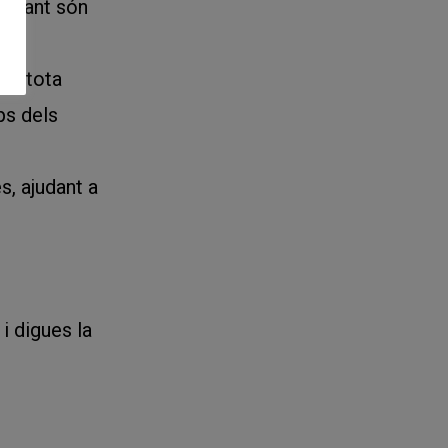
ballant són
de tota
eps dels
s, ajudant a
i digues la