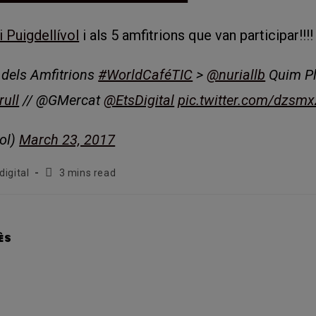
i Puigdellívol
i als 5 amfitrions que van participar!!!!
dels Amfitrions
#WorldCaféTIC
>
@nuriallb
Quim P
ull
// @GMercat
@EtsDigital
pic.twitter.com/dzsm
vol)
March 23, 2017
Temps
digital
3 mins read
de
lectura:
SHARE
ÈS
THIS
CONTENT