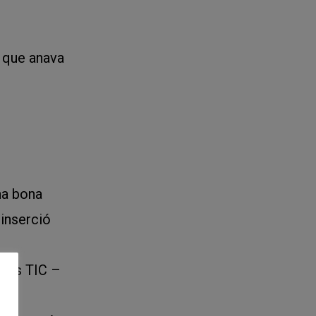
s que anava
na bona
 inserció
rtes TIC –