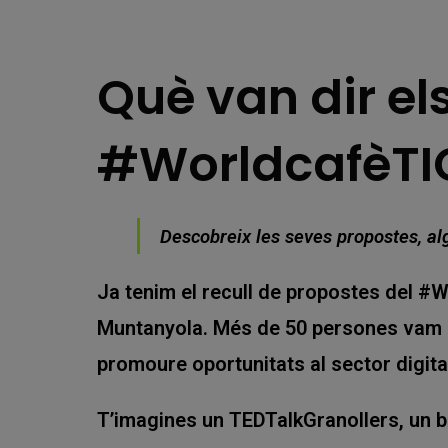
Què van dir el
#WorldcafèTI
Descobreix les seves propostes, al
Ja tenim el recull de propostes del #
Muntanyola. Més de 50 persones vam re
promoure oportunitats al sector digita
T’imagines un TEDTalkGranollers, un b