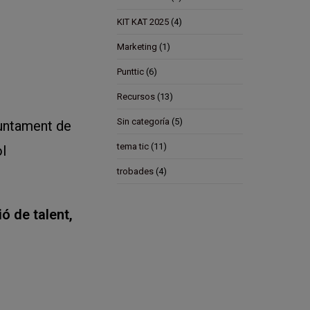
KIT KAT 2025
(4)
Marketing
(1)
Punttic
(6)
Recursos
(13)
Sin categoría
(5)
juntament de
tema tic
(11)
ol
trobades
(4)
ó de talent,