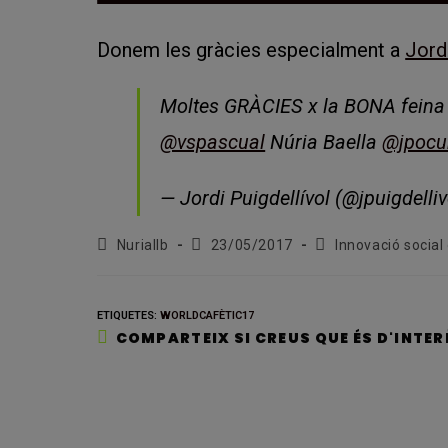
Donem les gràcies especialment a
Jord
Moltes GRÀCIES x la BONA feina 
@vspascual
Núria Baella
@jpocur
— Jordi Puigdellívol (@jpuigdelli
Autor
Entrada
Categoria
Nuriallb
23/05/2017
Innovació social 
de
publicada:
de
l'entrada:
l'entrada:
ETIQUETES
:
WORLDCAFÈTIC17
COMPARTEIX SI CREUS QUE ÉS D'INTER
Opens
in
a