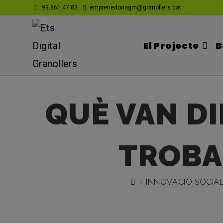
Vés
93.861.47.83
emprenedoriagm@granollers.cat
al
contingut
El Projecte
B
QUÈ VAN DI
TROBA
>
INNOVACIÓ SOCIAL