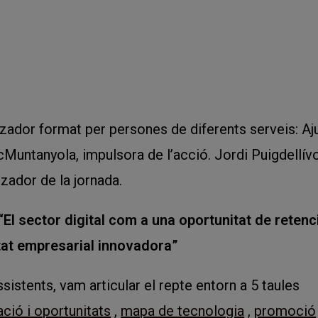
nitzador format per persones de diferents serveis: A
icMuntanyola, impulsora de l’acció. Jordi Puigdellív
zador de la jornada.
“El sector digital com a una oportunitat de retenci
itat empresarial innovadora”
ssistents, vam articular el repte entorn a 5 taules
ació i oportunitats
,
mapa de tecnologia
,
promoció