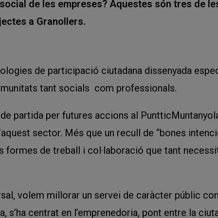
at social de les empreses? Aquestes són tres de l
jectes a Granollers.
ologies de participació ciutadana dissenyada espe
omunitats tant socials com professionals.
 de partida per futures accions al PuntticMuntanyo
’aquest sector. Més que un recull de “bones intenci
 formes de treball i col·laboració que tant necess
al, volem millorar un servei de caràcter públic co
a, s’ha centrat en l’emprenedoria, pont entre la ciut