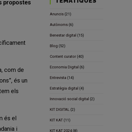
TEMÀTIQUES
es propostes
Anuncis
(21)
Autònoms
(6)
Benestar digital
(15)
cíficament
Blog
(52)
Content curator
(40)
Economia Digital
(6)
la, com de
Entrevista
(14)
ons”, és un
Estratègia digital
(4)
item els
Innovació social digital
(2)
KIT DIGITAL
(2)
m és el
KIT KAT
(11)
adania i
KIT KAT 2024
(8)