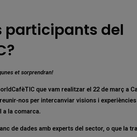
s participants del
C?
gunes et sorprendran!
WorldCafèTIC que vam realitzar el 22 de març a C
unir-nos per intercanviar visions i experiències
l a la comarca.
anc de dades amb experts del sector, o que la t