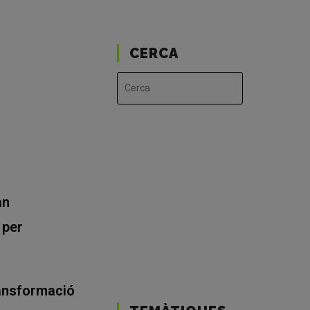
Al
CERCA
Lloc
Web
an
 per
ransformació