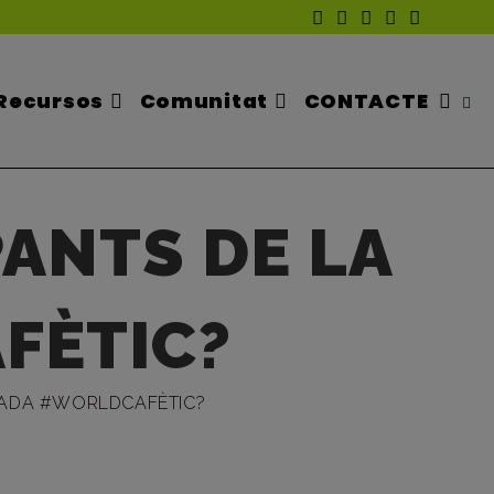
Recursos
Comunitat
CONTACTE
Altern
PANTS DE LA
La
FÈTIC?
Cerca
OBADA #WORLDCAFÈTIC?