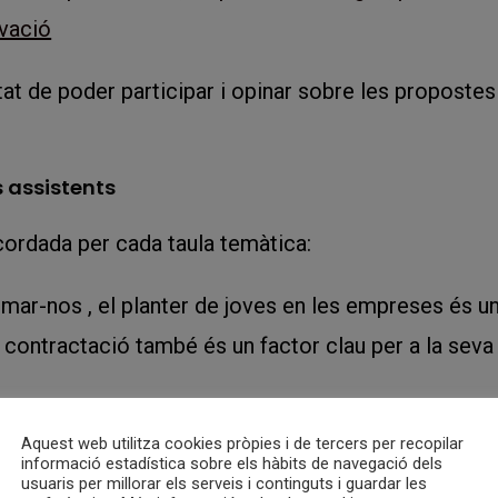
ovació
nitat de poder participar i opinar sobre les proposte
 assistents
ordada per cada taula temàtica:
mar-nos , el planter de joves en les empreses és u
va contractació també és un factor clau per a la seva
litar la col·laboració) entre les demandes i les ofe
Aquest web utilitza cookies pròpies i de tercers per recopilar
nacions o donar visibilitat al potencial del sector.
informació estadística sobre els hàbits de navegació dels
usuaris per millorar els serveis i continguts i guardar les