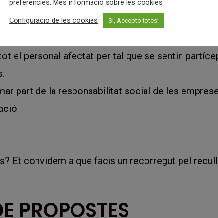
est sector (En les TICs el 99 % de les persones tre
preferències. Més informació sobre les cookies
Configuració de les cookies
Si, Accepto totes!
esa ha d’anar acompanyada d’un canvi de mentalitat 
i tot el personal afectat per tal que se sentin partíc
s.
mar part de la responsabilitat social de les emprese
ació.
? Et convidem a que facis un recorregut pel recull 
DE PROPOSTES