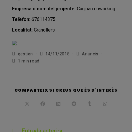
Empresa o nom del projecte:
Canjoan coworking
Telèfon:
676114375
Localitat:
Granollers
Autor
Entrada
Categoria
gestion
14/11/2018
Anuncis
de
publicada:
de
Temps
1 min read
l'entrada:
l'entrada:
de
lectura:
SHARE
COMPARTEIX SI CREUS QUE ÉS D'INTERÈS
THIS
CONT
Opens
Opens
Opens
Opens
Opens
Opens
in
in
in
in
in
in
a
a
a
a
a
a
new
new
new
new
new
new
window
window
window
window
window
window
Llegeix
Entrada anterior