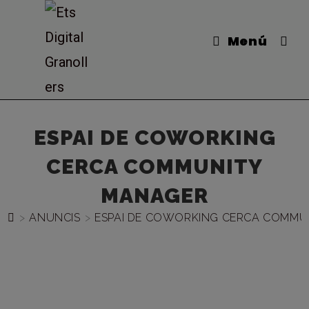
Vés
al
Menú
contingut
ESPAI DE COWORKING
CERCA COMMUNITY
MANAGER
>
ANUNCIS
>
ESPAI DE COWORKING CERCA COMMU