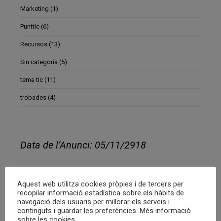
Marketing
(1)
Punttic
(6)
Recursos
(13)
Sin categoría
(5)
tema tic
(11)
trobades
(4)
Data de l’Anunci: 05/11/2918
Descripció del projecte:
Aquest web utilitza cookies pròpies i de tercers per
recopilar informació estadística sobre els hàbits de
Espai de coworking de Granollers
navegació dels usuaris per millorar els serveis i
continguts i guardar les preferències. Més informació
cerca Community manager, per portar
sobre les cookies