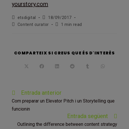
yourstory.com
Autor
Entrada
etsdigital
18/09/2017
de
publicada:
Categoria
Temps
Content curator
1 min read
l'entrada:
de
de
l'entrada:
lectura:
SHARE
COMPARTEIX SI CREUS QUE ÉS D'INTERÈS
THIS
CONT
Opens
Opens
Opens
Opens
Opens
Opens
in
in
in
in
in
in
a
a
a
a
a
a
new
new
new
new
new
new
window
window
window
window
window
window
Llegeix
Entrada anterior
més
Com preparar un Elevator Pitch i un Storytelling que
articles
funcionin
Entrada següent
Outlining the difference between content strategy