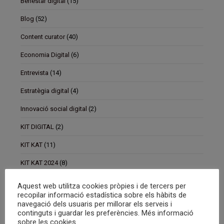
Benestar digital
(15)
Blog
(52)
Content curator
(40)
Economia Digital
(6)
Entrevista
(14)
Estratègia digital
(4)
Innovació social digital
(2)
KIT DIGITAL
(2)
KIT KAT
(11)
KIT KAT 2024
(8)
KIT KAT 2025
(4)
Aquest web utilitza cookies pròpies i de tercers per
recopilar informació estadística sobre els hàbits de
Marketing
(1)
navegació dels usuaris per millorar els serveis i
continguts i guardar les preferències. Més informació
Punttic
(6)
sobre les cookies