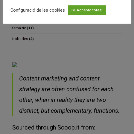
Recursos
(13)
Configuració de les cookies
Si, Accepto totes!
Sin categoría
(5)
tema tic
(11)
trobades
(4)
Content marketing and content
strategy are often confused for each
other, when in reality they are two
distinct, but complementary, functions.
Sourced through Scoop.it from: