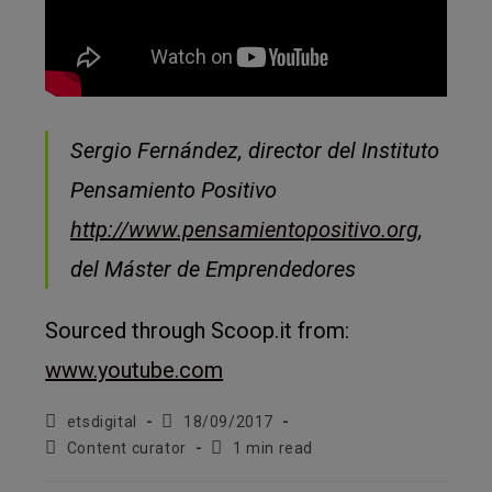
Sergio Fernández, director del Instituto
Pensamiento Positivo
http://www.pensamientopositivo.org
,
del Máster de Emprendedores
Sourced through Scoop.it from:
www.youtube.com
Autor
Entrada
etsdigital
18/09/2017
de
publicada:
Categoria
Temps
Content curator
1 min read
l'entrada:
de
de
l'entrada:
lectura: