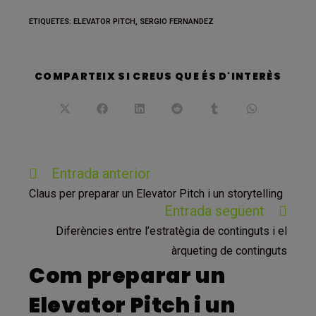
ETIQUETES
:
ELEVATOR PITCH
,
SERGIO FERNANDEZ
SHARE
COMPARTEIX SI CREUS QUE ÉS D'INTERÈS
THIS
CONT
Opens
Opens
Opens
Opens
Opens
Opens
in
in
in
in
in
in
a
a
a
a
a
a
new
new
new
new
new
new
window
window
window
window
window
window
Llegeix
Entrada anterior
més
Claus per preparar un Elevator Pitch i un storytelling
articles
Entrada següent
Diferències entre l’estratègia de continguts i el
àrqueting de continguts
Com preparar un
Elevator Pitch i un