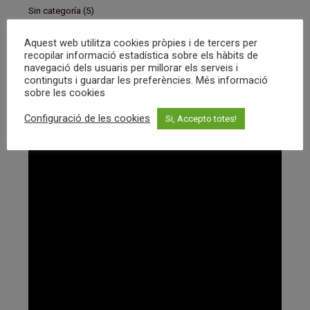
Sin categoría
(5)
tema tic
(11)
Aquest web utilitza cookies pròpies i de tercers per
recopilar informació estadística sobre els hàbits de
trobades
(4)
navegació dels usuaris per millorar els serveis i
continguts i guardar les preferències. Més informació
sobre les cookies
Configuració de les cookies
Si, Accepto totes!