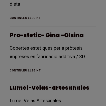
dieta
SomIAValles.com
CONTINUEU LLEGINT
Pro-stetic- Gina -Olsina
Cobertes estètiques per a pròtesis
impreses en fabricació additiva / 3D
Pro-
CONTINUEU LLEGINT
stetic-
Gina
Lumel-velas-artesanales
-
Olsina
Lumel Velas Artesanales