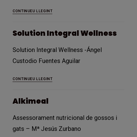
Lumel-
CONTINUEU LLEGINT
velas-
artesanales
Solution Integral Wellness
Solution Integral Wellness -Ángel
Custodio Fuentes Aguilar
Solution
CONTINUEU LLEGINT
Integral
Wellness
Alkimeal
Assessorament nutricional de gossos i
gats – Mª Jesús Zurbano