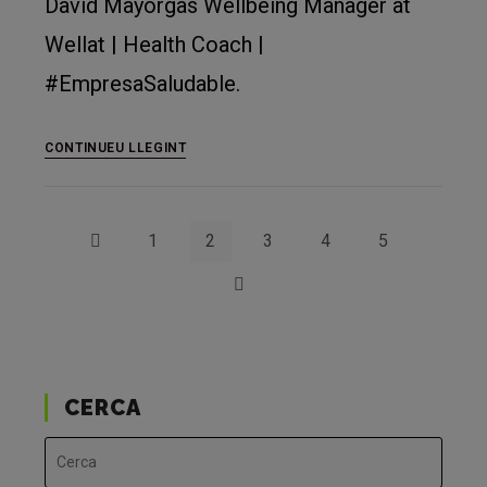
David Mayorgas Wellbeing Manager at
Wellat | Health Coach |
#EmpresaSaludable.
Impulsa
CONTINUEU LLEGINT
en
forma
1
2
3
4
5
Vés a la pàgina anterior
Vés a la pàgina següent
CERCA