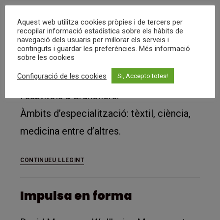
Alkimeal
CONTINUEU LLEGINT
Aquest web utilitza cookies pròpies i de tercers per
recopilar informació estadística sobre els hàbits de
navegació dels usuaris per millorar els serveis i
Blackshire Translations
continguts i guardar les preferències. Més informació
sobre les cookies
Configuració de les cookies
Serveis de Traducció i Revisió de textos
Si, Accepto totes!
i subtítols a Granollers.
Àmbits d’especialització: tèxtil, ciència,
medicina entre d’altres.
Blackshire
CONTINUEU LLEGINT
Translations
Impulsa en forma