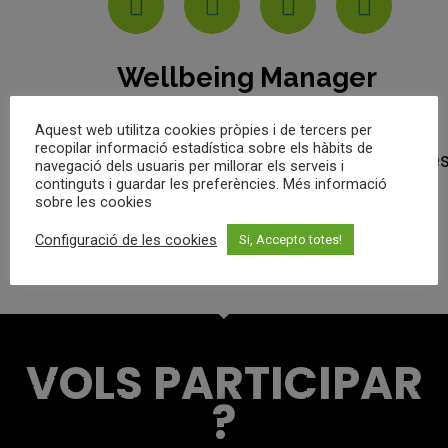
Wellbeing Manager
Aquest web utilitza cookies pròpies i de tercers per
recopilar informació estadística sobre els hàbits de
Millora la condició física i emocional a travé
navegació dels usuaris per millorar els serveis i
continguts i guardar les preferències. Més informació
de l’activitat física en entorns laborals
sobre les cookies
Configuració de les cookies
Si, Accepto totes!
VOLS PARTICIPAR
?