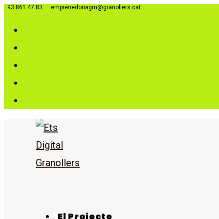
93.861.47.83
emprenedoriagm@granollers.cat
Vés
al
contingut
El Projecte