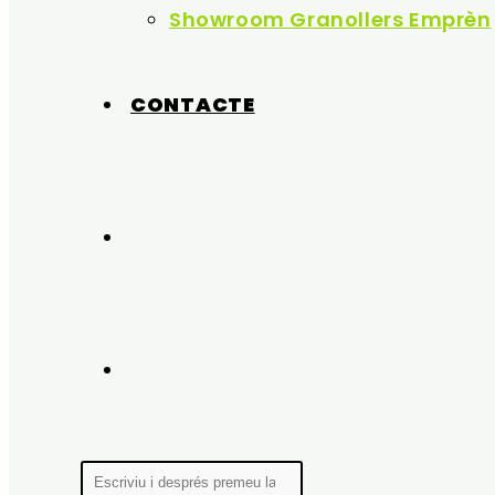
Showroom Granollers Emprèn
CONTACTE
Alterna
La
Cerca