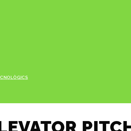
TECNOLÒGICS
LEVATOR PITC