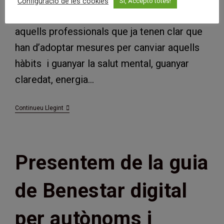
Configuració de les cookies
Si, Accepto totes!
En l’article d’avui volem posar el focus en
aquells professionals que ja tenen clar que
han d’adoptar mesures per canviar aquells
hàbits i guanyar la salut mental, guanyar
claredat, energia…
Setmana
Continueu Llegint
4:
Desconnectar
També
És
Estratègic
Presentem de la guia
de Benestar digital
per autònoms i