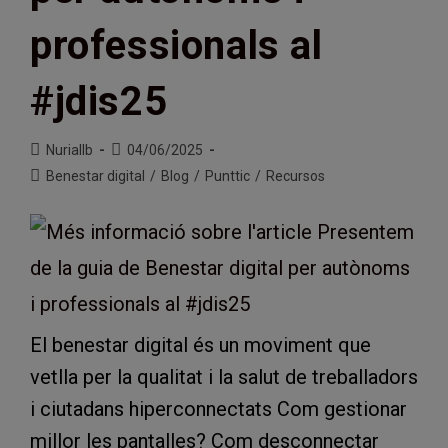
professionals al
#jdis25
Autor
Entrada
Nuriallb
04/06/2025
de
publicada:
Categoria
Benestar digital
/
Blog
/
Punttic
/
Recursos
l'entrada:
de
l'entrada:
El benestar digital és un moviment que
vetlla per la qualitat i la salut de treballadors
i ciutadans hiperconnectats Com gestionar
millor les pantalles? Com desconnectar