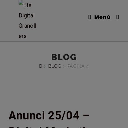
Vés
al
Menú
contingut
BLOG
>
BLOG
>
PÀGINA 4
Anunci 25/04 –