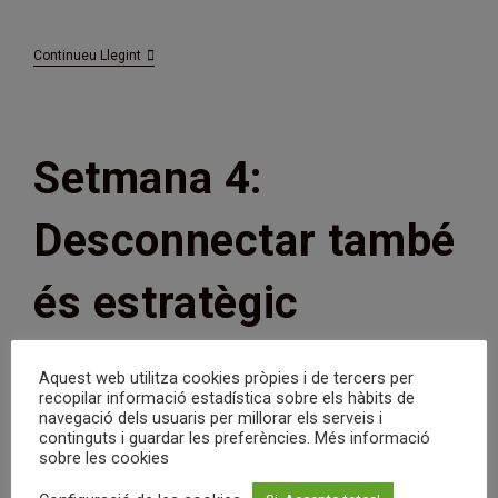
Anunci
Continueu Llegint
25/04
–
Digital
Marketing
Specialist
Setmana 4:
Desconnectar també
és estratègic
Autor
Entrada
Nuriallb
05/06/2025
Aquest web utilitza cookies pròpies i de tercers per
de
publicada:
Categoria
Benestar digital
/
Blog
/
KIT KAT 2025
recopilar informació estadística sobre els hàbits de
l'entrada:
de
navegació dels usuaris per millorar els serveis i
l'entrada:
continguts i guardar les preferències. Més informació
sobre les cookies