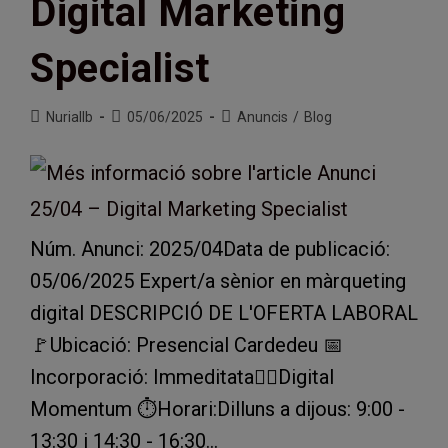
Digital Marketing
Specialist
Autor
Entrada
Categoria
Nuriallb
05/06/2025
Anuncis
/
Blog
de
publicada:
de
l'entrada:
l'entrada:
Núm. Anunci: 2025/04Data de publicació:
05/06/2025 Expert/a sènior en màrqueting
digital DESCRIPCIÓ DE L'OFERTA LABORAL
🚩Ubicació: Presencial Cardedeu 📅
Incorporació: Immeditata🕵️‍♂️Digital
Momentum ⏱️Horari:Dilluns a dijous: 9:00 -
13:30 i 14:30 - 16:30…