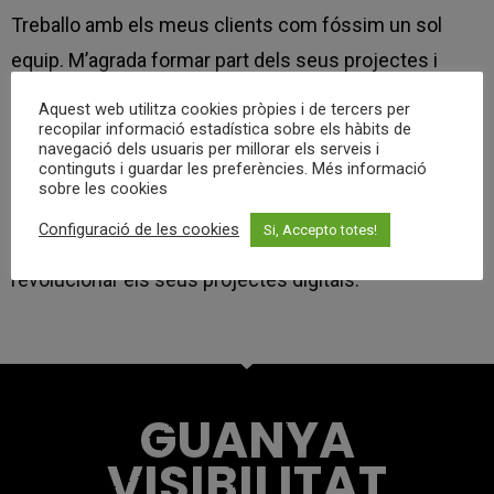
Treballo amb els meus clients com fóssim un sol
equip. M’agrada formar part dels seus projectes i
veure’ls créixer.
Aquest web utilitza cookies pròpies i de tercers per
recopilar informació estadística sobre els hàbits de
navegació dels usuaris per millorar els serveis i
continguts i guardar les preferències. Més informació
QUÈ APORTES A LA COMUNITAT?
sobre les cookies
Configuració de les cookies
Si, Accepto totes!
Més emprenedors i empreses que vulguin
revolucionar els seus projectes digitals.
GUANYA
VISIBILITAT