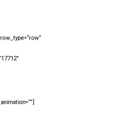
 row_type=”row”
”17712″
animation=””]