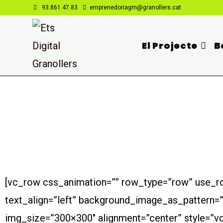
93.861.47.83
emprenedoriagm@granollers.cat
El Projecte
B
[vc_row css_animation=”” row_type=”row” use_ro
text_align=”left” background_image_as_pattern=
img_size=”300×300″ alignment=”center” style=”