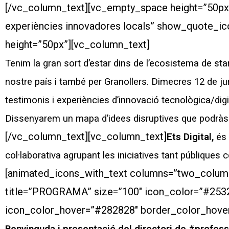
[/vc_column_text][vc_empty_space height=”50px”
experiències innovadores locals” show_quote_ic
height=”50px”][vc_column_text]
Tenim la gran sort d’estar dins de l’ecosistema de s
nostre país i també per Granollers. Dimecres
12 de j
testimonis i experiències d’innovació tecnològica/digi
Dissenyarem un mapa d’idees disruptives que podràs a
[/vc_column_text][vc_column_text]
Ets Digital,
és 
col·laborativa agrupant les iniciatives tant públiques 
[animated_icons_with_text columns=”two_columns
title=”PROGRAMA” size=”100″ icon_color=”#253
icon_color_hover=”#282828″ border_color_hover