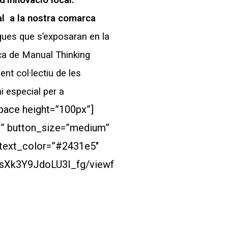
d’innovació local.
al a la nostra comarca
iques que s’exposaran en la
ica de Manual Thinking
nt col·lectiu de les
i especial per a
pace height=”100px”]
es” button_size=”medium”
_text_color=”#2431e5″
sXk3Y9JdoLU3I_fg/viewf