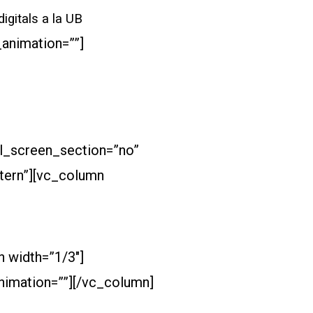
igitals a la UB
animation=””]
l_screen_section=”no”
ttern”][vc_column
 width=”1/3″]
imation=””][/vc_column]