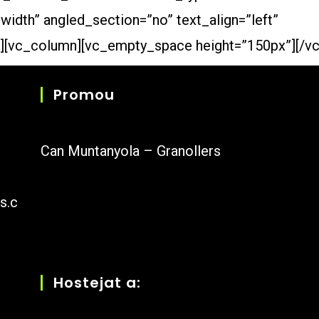
idth” angled_section=”no” text_align=”left”
][vc_column][vc_empty_space height=”150px”][/v
Promou
Can Muntanyola – Granollers
s.c
Hostejat a: