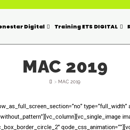
enestar Digital
Training ETS DIGITAL
MAC 2019
>
MAC 2019
w_as_full_screen_section=”no” type=”full_width” 
”without_pattern”][vc_column][vc_single_image i
vc_box_border_circle_2″ qode_css_animation=””]