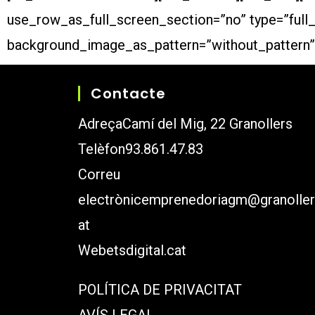
use_row_as_full_screen_section=”no” type=”full_w
background_image_as_pattern=”without_pattern”
Contacte
Adreça
Camí del Mig, 22 Granollers
Telèfon
93.861.47.83
Correu
electrònic
emprenedoriagm@granoller
at
Web
etsdigital.cat
POLÍTICA DE PRIVACITAT