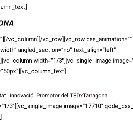
lumn_text]
DONA
”][/vc_column][/vc_row][vc_row css_animation=””
idth” angled_section=”no” text_align=”left”
][vc_column width=”1/3″][vc_single_image image=
”50px”][vc_column_text]
tat i innovació. P
romotor del
TEDxTarragona
.
=”1/3″][vc_single_image image=”17710″ qode_css_
]