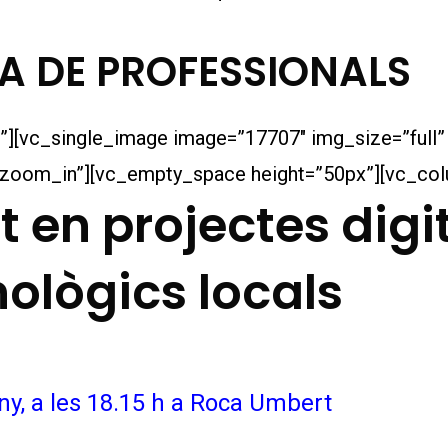
A DE PROFESSIONALS
][vc_single_image image=”17707″ img_size=”full”
zoom_in”][vc_empty_space height=”50px”][vc_col
t en projectes digit
ològics locals
ny, a les 18.15 h a Roca Umbert