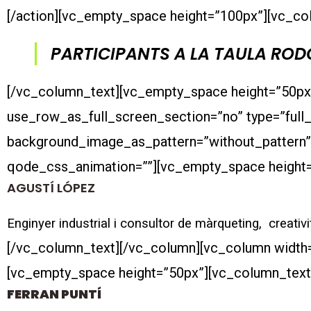
[/action][vc_empty_space height=”100px”][vc_co
PARTICIPANTS A LA TAULA RO
[/vc_column_text][vc_empty_space height=”50px
use_row_as_full_screen_section=”no” type=”full_w
background_image_as_pattern=”without_pattern”
qode_css_animation=””][vc_empty_space height=
AGUSTÍ LÓPEZ
Enginyer industrial i consultor de màrqueting, creativi
[/vc_column_text][/vc_column][vc_column width
[vc_empty_space height=”50px”][vc_column_text
FERRAN PUNTÍ