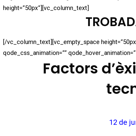
height=”50px”][vc_column_text]
TROBAD
[/vc_column_text][vc_empty_space height=”50px”
qode_css_animation=”” qode_hover_animation=”
Factors d’èxi
tecn
12 de ju