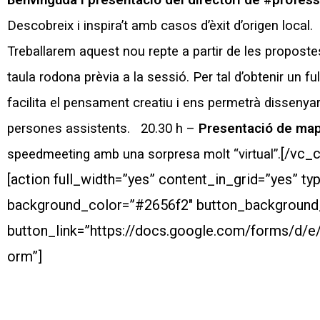
Benvinguda i presentació del directori de #profess
Descobreix i inspira’t amb casos d’èxit d’origen local.
Treballarem aquest nou repte a partir de les proposte
taula rodona prèvia a la sessió.
Per tal d’obtenir un 
facilita el pensament creatiu i ens permetrà disseny
persones assistents.
20.30 h –
Presentació de ma
[/vc_
speedmeeting amb una sorpresa molt “virtual”.
[action full_width=”yes” content_in_grid=”yes” 
background_color=”#2656f2″ button_background_co
button_link=”https://docs.google.com/forms/
orm”]
INSCRIU-TE!