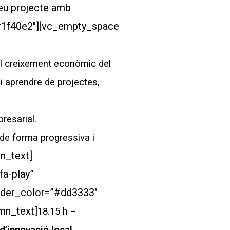
eu projecte amb
”#1f40e2″][vc_empty_space
pel creixement econòmic del
i aprendre de projectes,
resarial.
 de forma progressiva i
n_text]
fa-play”
rder_color=”#dd3333″
mn_text]
18.15 h –