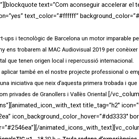
][blockquote text=”Com aconseguir accelerar el t
on=”yes” text_color=”#ffffff” background_color=
tart-ups i tecnològic de Barcelona un motor imparable 
uny
ens trobarem al MAC Audiovisual 2019 per conèixer 
tal que tenen origen local i repercussió internacional.
plicar també en el nostre projecte professional o emp
una iniciativa que neix d’aquesta primera trobada i que
[/vc_colum
com privades de Granollers i Vallès Oriental
”][animated_icon_with_text title_tag=”h2″ icon=”
2ea” icon_background_color_hover=”#dd3333″ bo
=”#2546ea”][/animated_icons_with_text][vc_colu