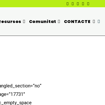
Recursos
Comunitat
CONTACTE
angled_section=”no”
mage=”17731″
[vc_empty_space