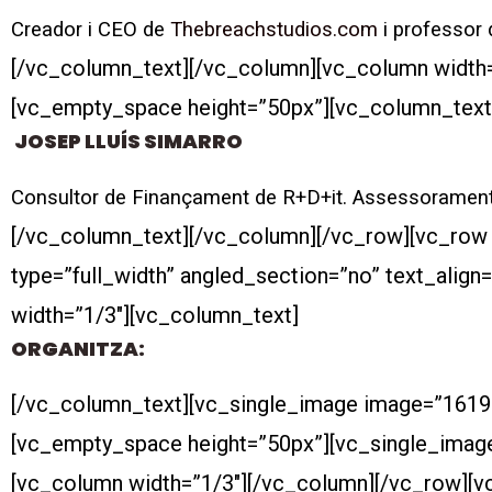
Creador i CEO de
Thebreachstudios.com
i professor 
[/vc_column_text][/vc_column][vc_column width
[vc_empty_space height=”50px”][vc_column_text
JOSEP LLUÍS SIMARRO
Consultor de Finançament de R+D+it. Assessorament
[/vc_column_text][/vc_column][/vc_row][vc_row
type=”full_width” angled_section=”no” text_alig
width=”1/3″][vc_column_text]
ORGANITZA:
[/vc_column_text][vc_single_image image=”1619
[vc_empty_space height=”50px”][vc_single_imag
[vc_column width=”1/3″][/vc_column][/vc_row][