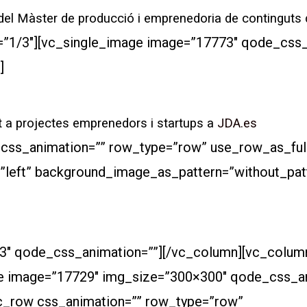
del Màster de producció i emprenedoria de continguts d
=”1/3″][vc_single_image image=”17773″ qode_css_
]
 a projectes emprenedors i startups a
JDA.es
 css_animation=”” row_type=”row” use_row_as_ful
n=”left” background_image_as_pattern=”without_pa
3″ qode_css_animation=””][/vc_column][vc_column
e image=”17729″ img_size=”300×300″ qode_css_an
vc_row css_animation=”” row_type=”row”