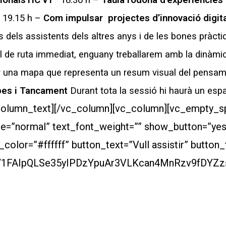
ionalsTIC v1
18.30 h –
Taula rodona d’experiències 
19.15 h –
Com impulsar projectes d’innovació digit
s dels assistents dels altres anys i de les bones pràct
full de ruta immediat, enguany treballarem amb la dinàm
ar una mapa que representa un resum visual del pensame
pes i Tancament
Durant tota la sessió hi haurà un espa
column_text][/vc_column][vc_column][vc_empty_s
type=”normal” text_font_weight=”” show_button=”y
lor=”#ffffff” button_text=”Vull assistir” button
d/e/1FAIpQLSe35yIPDzYpuAr3VLKcan4MnRzv9fDYZz