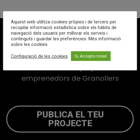
Aquest web utilitza cookies pròpies i de tercers per
recopilar informació estadística sobre els hàbits de
VOLS PARTICIPAR
navegació dels usuaris per millorar els serveis i
continguts i guardar les preferències. Més informació
sobre les cookies
?
Configuració de les cookies
Si, Accepto totes!
Visibilitzem els projectes
emprenedors de Granollers
PUBLICA EL TEU
PROJECTE