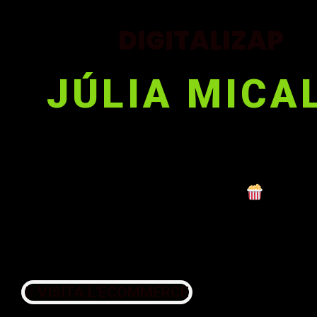
DIGITALIZAP
JÚLIA MICA
On els comerços es fan grans!
“El Netflix de la formació”
Videos, podcast i recursos per tu
comercio local.
VISITA L'ECOMMERCE