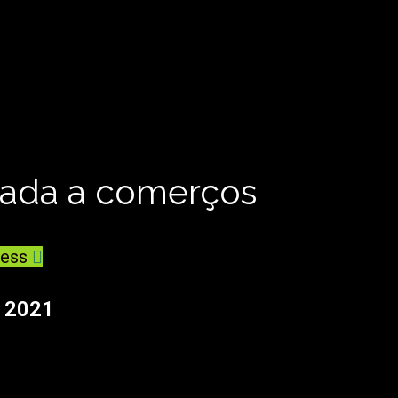
çada a comerços
ess
 2021