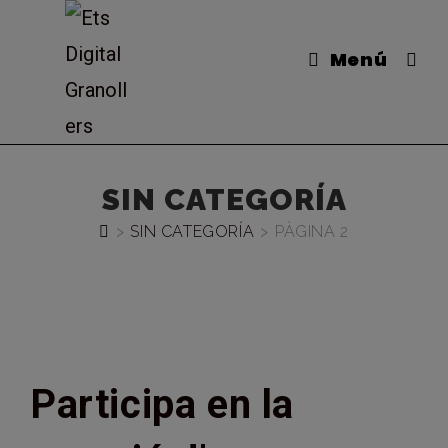
Vés
al
Menú
contingut
SIN CATEGORÍA
>
SIN CATEGORÍA
>
PÀGINA 2
Participa en la