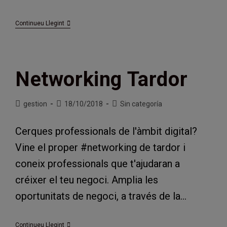
Participa
Continueu Llegint
En
La
Creació
D’una
Plataforma
Networking Tardor
Digital
Per
A
La
Autor
Entrada
Categoria
gestion
18/10/2018
Sin categoría
Comunitat
de
publicada:
de
l'entrada:
l'entrada:
Cerques professionals de l'àmbit digital?
Vine el proper #networking de tardor i
coneix professionals que t'ajudaran a
créixer el teu negoci. Amplia les
oportunitats de negoci, a través de la…
Networking
Continueu Llegint