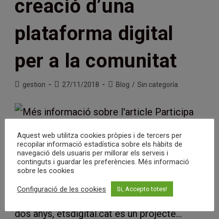
creació d’una
plataforma digital
per a la comunitat
Autor
Entrada
Categoria
gestion
27/11/2018
Blog
/
Sin categoría
de
publicada:
de
l'entrada:
l'entrada:
Aquest web utilitza cookies pròpies i de tercers per
recopilar informació estadística sobre els hàbits de
navegació dels usuaris per millorar els serveis i
continguts i guardar les preferències. Més informació
Foto: Equip estudiants de cicle superior de
sobre les cookies
l'I.E.S Carles Vallbona Com ja coneixeu els i
Configuració de les cookies
Si, Accepto totes!
les que aneu seguint el projecte des de fa
dos anys, etsdigital.cat és un projecte…